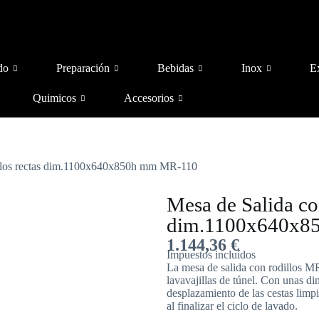
do
Preparación
Bebidas
Inox
E
Quimicos
Accesorios
illos rectas dim.1100x640x850h mm MR-110
Mesa de Salida co
dim.1100x640x8
1.144,36
€
Impuestos incluídos
La mesa de salida con rodillos M
lavavajillas de túnel. Con unas d
desplazamiento de las cestas limpia
al finalizar el ciclo de lavado.