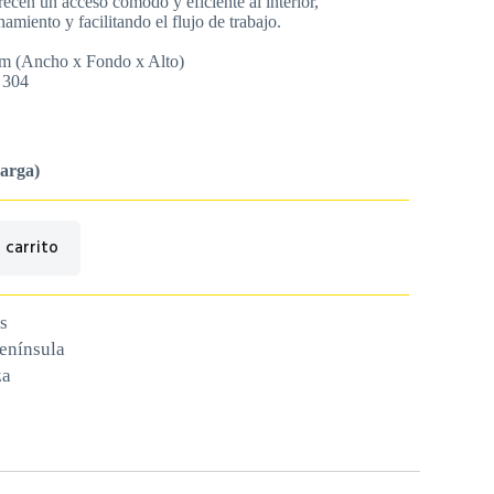
ecen un acceso cómodo y eficiente al interior,
miento y facilitando el flujo de trabajo.
m (Ancho x Fondo x Alto)
I 304
carga)
 carrito
s
península
za