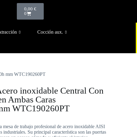
0,00
€
0
xtracción
Cocción aux.
0x850h mm WTC190260PT
cero inoxidable Central Con
 en Ambas Caras
 mm WTC190260PT
 mesa de trabajo profesional de acero inoxidable AISI
s industriales. Su principal característica son las puertas