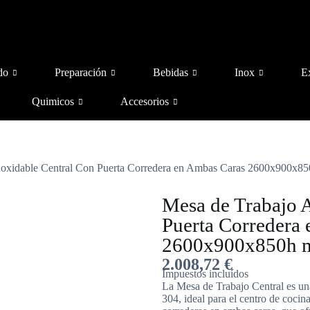
do
Preparación
Bebidas
Inox
E
Quimicos
Accesorios
inoxidable Central Con Puerta Corredera en Ambas Caras 2600x90
Mesa de Trabajo A
Puerta Corredera
2600x900x850h
2.008,72
€
Impuestos incluídos
La Mesa de Trabajo Central es una
304, ideal para el centro de cocina