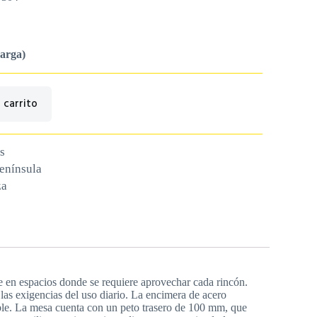
carga)
 carrito
s
península
za
e en espacios donde se requiere aprovechar cada rincón.
 las exigencias del uso diario. La encimera de acero
able. La mesa cuenta con un peto trasero de 100 mm, que