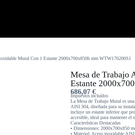
 inoxidable Mural Con 1 Estante 2000x700x850h mm WTW170200S1
Mesa de Trabajo 
Estante 2000x7
686,07
€
Impuestos incluídos
La Mesa de Trabajo Mural es una m
AISI 304, diseñada para su instala
incluye un estante inferior que p
accesible, ideal para mantener el o
Características Destacadas
• Dimensiones: 2000x700x850 m
• Material: Acero inoxidable AIS