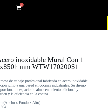
0
Acero inoxidable Mural Con 1
00x850h mm WTW170200S1
esa de trabajo profesional fabricada en acero inoxidable
ción junto a una pared en cocinas industriales. Su diseño
roporciona un espacio de almacenamiento adicional y
rden y la eficiencia en la cocina.
m (Ancho x Fondo x Alto)
I 304