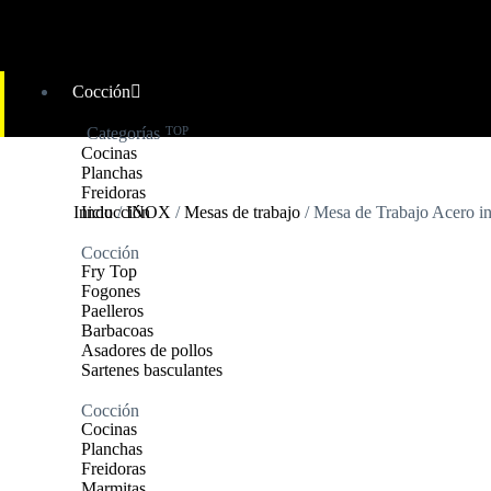
Cocción
Categorías
TOP
Cocinas
Planchas
Freidoras
Inicio
Inducción
/
INOX
/
Mesas de trabajo
/ Mesa de Trabajo Acero
Cocción
Fry Top
Fogones
Paelleros
Barbacoas
Asadores de pollos
Sartenes basculantes
Cocción
Cocinas
Planchas
Freidoras
Marmitas