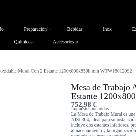
do
Preparación
Bebidas
Inox
E
Quimicos
Accesorios
 inoxidable Mural Con 2 Estante 1200x800x850h mm WTW180120S2
Mesa de Trabajo 
Estante 1200x8
752,98
€
Impuestos incluídos
La Mesa de Trabajo Mural es una m
AISI 304, ideal para su instalació
incluye dos estantes inferiores, 
almacenamiento y la organización,
maximizar el espacio vertical.