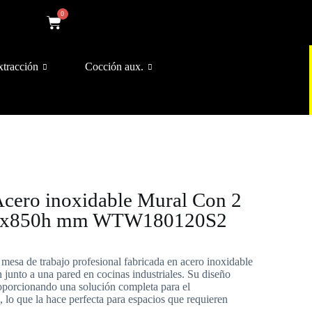
0
xtracción
Cocción aux.
Acero inoxidable Mural Con 2
00x850h mm WTW180120S2
esa de trabajo profesional fabricada en acero inoxidable
n junto a una pared en cocinas industriales. Su diseño
proporcionando una solución completa para el
 lo que la hace perfecta para espacios que requieren