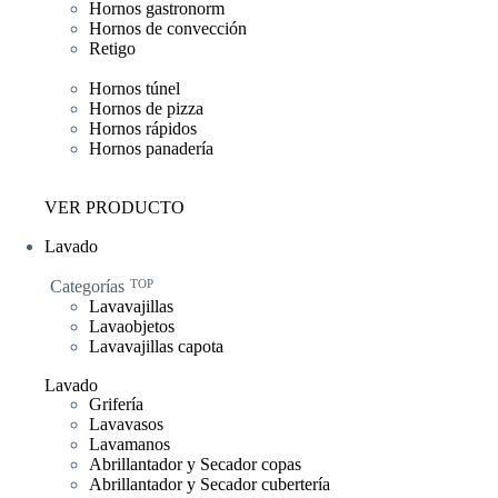
Hornos gastronorm
Hornos de convección
Retigo
Hornos túnel
Hornos de pizza
Hornos rápidos
Hornos panadería
VER PRODUCTO
Lavado
Categorías
TOP
Lavavajillas
Lavaobjetos
Lavavajillas capota
Lavado
Grifería
Lavavasos
Lavamanos
Abrillantador y Secador copas
Abrillantador y Secador cubertería