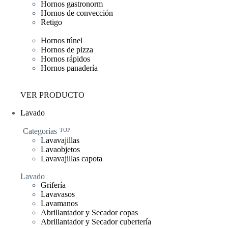
Hornos gastronorm
Hornos de convección
Retigo
Hornos túnel
Hornos de pizza
Hornos rápidos
Hornos panadería
VER PRODUCTO
Lavado
Categorías
TOP
Lavavajillas
Lavaobjetos
Lavavajillas capota
Lavado
Grifería
Lavavasos
Lavamanos
Abrillantador y Secador copas
Abrillantador y Secador cubertería