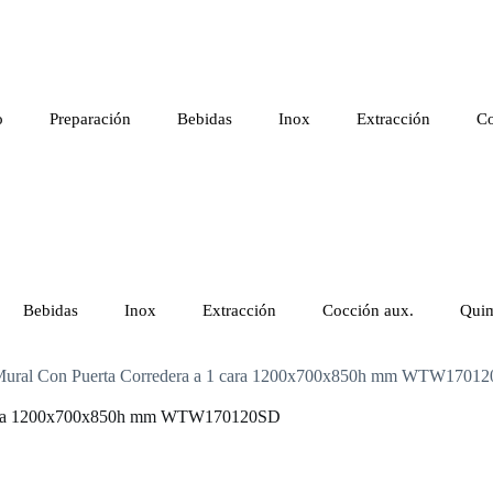
o
Preparación
Bebidas
Inox
Extracción
Co
Bebidas
Inox
Extracción
Cocción aux.
Quim
e Mural Con Puerta Corredera a 1 cara 1200x700x850h mm WTW1701
 1 cara 1200x700x850h mm WTW170120SD