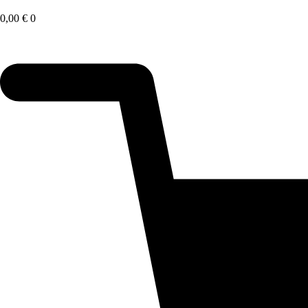
Saltar
al
0,00
€
0
contenido