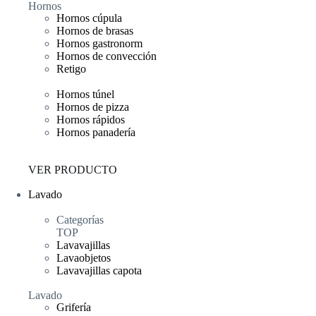
Hornos
Hornos cúpula
Hornos de brasas
Hornos gastronorm
Hornos de convección
Retigo
Hornos túnel
Hornos de pizza
Hornos rápidos
Hornos panadería
VER PRODUCTO
Lavado
Categorías
TOP
Lavavajillas
Lavaobjetos
Lavavajillas capota
Lavado
Grifería