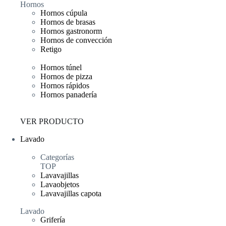
Hornos
Hornos cúpula
Hornos de brasas
Hornos gastronorm
Hornos de convección
Retigo
Hornos túnel
Hornos de pizza
Hornos rápidos
Hornos panadería
VER PRODUCTO
Lavado
Categorías
TOP
Lavavajillas
Lavaobjetos
Lavavajillas capota
Lavado
Grifería