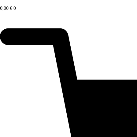
Saltar
al
0,00
€
0
contenido