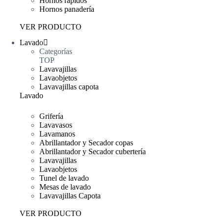
Hornos rápidos
Hornos panadería
VER PRODUCTO
Lavado
Categorías
TOP
Lavavajillas
Lavaobjetos
Lavavajillas capota
Lavado
Grifería
Lavavasos
Lavamanos
Abrillantador y Secador copas
Abrillantador y Secador cubertería
Lavavajillas
Lavaobjetos
Tunel de lavado
Mesas de lavado
Lavavajillas Capota
VER PRODUCTO