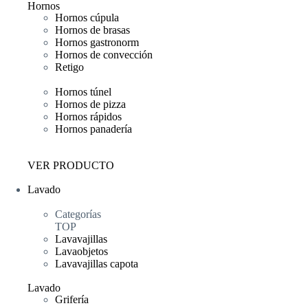
Hornos
Hornos cúpula
Hornos de brasas
Hornos gastronorm
Hornos de convección
Retigo
Hornos túnel
Hornos de pizza
Hornos rápidos
Hornos panadería
VER PRODUCTO
Lavado
Categorías
TOP
Lavavajillas
Lavaobjetos
Lavavajillas capota
Lavado
Grifería