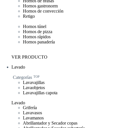
Hornos de brasas
Hornos gastronorm
Hornos de convección
Retigo
Hornos túnel
Hornos de pizza
Hornos rápidos
Hornos panadería
VER PRODUCTO
Lavado
Categorías
TOP
Lavavajillas
Lavaobjetos
Lavavajillas capota
Lavado
Grifería
Lavavasos
Lavamanos
Abrillantador y Secador copas