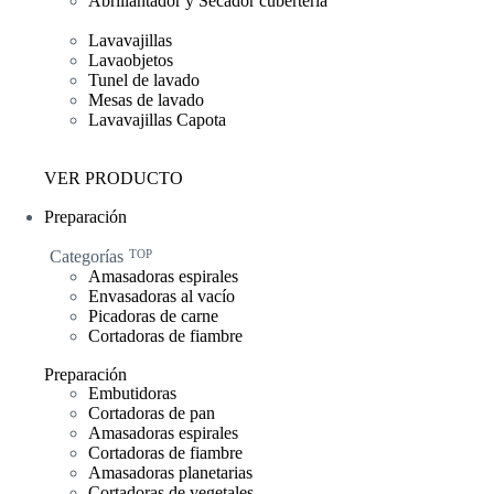
Abrillantador y Secador cubertería
Lavavajillas
Lavaobjetos
Tunel de lavado
Mesas de lavado
Lavavajillas Capota
VER PRODUCTO
Preparación
Categorías
TOP
Amasadoras espirales
Envasadoras al vacío
Picadoras de carne
Cortadoras de fiambre
Preparación
Embutidoras
Cortadoras de pan
Amasadoras espirales
Cortadoras de fiambre
Amasadoras planetarias
Cortadoras de vegetales