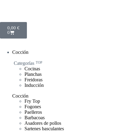
0,00
€
0
Cocción
Categorías
TOP
Cocinas
Planchas
Freidoras
Inducción
Cocción
Fry Top
Fogones
Paelleros
Barbacoas
Asadores de pollos
Sartenes basculantes