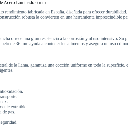
de Acero Laminado 6 mm
to rendimiento fabricada en España, diseñada para ofrecer durabilidad,
nstrucción robusta la convierten en una herramienta imprescindible par
cha ofrece una gran resistencia a la corrosión y al uso intensivo. Su pl
 El peto de 36 mm ayuda a contener los alimentos y asegura un uso cómo
tral de la llama, garantiza una cocción uniforme en toda la superficie, 
igentes.
ntioxidación.
transporte.
/max.
mente extraíble.
a de gas.
eguridad.