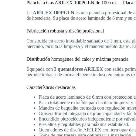
Plancha a Gas ARILEX 100PGLN de 100 cm — Placa 
La
ARILEX 100PGLN
es una plancha profesional de al
de hostelería. Su placa de acero laminado de 6 mm y su co
Fabricación robusta y diseño profesional
Construida en acero inoxidable satinado de 1 mm, esta plan
mercado, facilita la limpieza y el mantenimiento diario.
Distribución homogénea del calor y máxima potencia
Equipada con
3 quemadores ARILEX
con salida perime
permite trabajar de forma eficiente incluso en entornos ex
Características destacadas
Placa de acero laminado de 6 mm con protección a
Placa totalmente extraíble para facilitar limpieza y 
Mandos de baquelita cromada con regulación min
Grasera frontal integrada de gran capacidad y fácil
Encendido piezoeléctrico independiente por válvul
Pies altos y regulables para máxima estabilidad.
Quemadores de diseño ARILEX con termopar de s
Toma de gas trasera para optimizar la instalación.