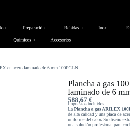
do
Preparación
Bebidas
Inox
E
Quimicos
Accesorios
LEX en acero laminado de 6 mm 100PGLN
Plancha a gas 10
laminado de 6 
588,67
€
Impuestos incluídos
La
Plancha a gas ARILEX 100
de alta calidad y una placa de ac
uniforme del calor. Su diseño ext
una solución profesional para coci