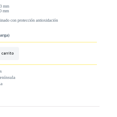
33 mm
00 mm
nado con protección antioxidación
carga)
 carrito
s
península
za