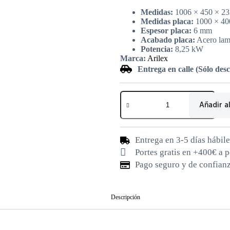
Medidas:
1006 × 450 × 2
Medidas placa:
1000 × 4
Espesor placa:
6 mm
Acabado placa:
Acero lami
Potencia:
8,25 kW
Marca:
Arilex
Entrega en calle (Sólo des
Añadir al
Entrega en 3-5 días hábile
Portes gratis en +400€ a 
Pago seguro y de confian
Descripción