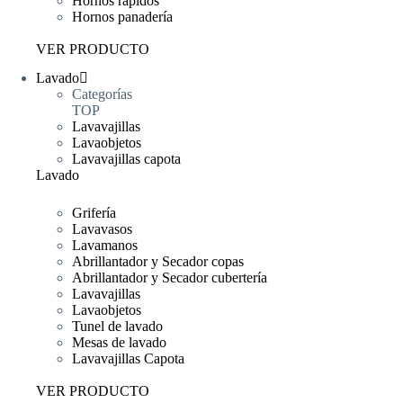
Hornos rápidos
Hornos panadería
VER PRODUCTO
Lavado
Categorías
TOP
Lavavajillas
Lavaobjetos
Lavavajillas capota
Lavado
Grifería
Lavavasos
Lavamanos
Abrillantador y Secador copas
Abrillantador y Secador cubertería
Lavavajillas
Lavaobjetos
Tunel de lavado
Mesas de lavado
Lavavajillas Capota
VER PRODUCTO