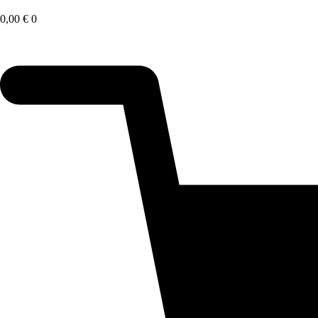
Saltar
al
0,00
€
0
contenido