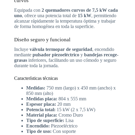
curvos
Equipada con
2 quemadores curvos de 7,5 kW cada
uno
, ofrece una potencia total de
15 kW
, permitiendo
alcanzar rápidamente la temperatura óptima y trabajar
de forma homogénea en toda la superficie.
Diseño seguro y funcional
Incluye
válvula termopar de seguridad
, encendido
mediante
pulsador piezoeléctrico
y
bandejas recoge-
grasas
inferiores, facilitando un uso cómodo y seguro
durante toda la jornada.
Características técnicas
Medidas:
750 mm (largo) x 450 mm (ancho) x
850 mm (alto)
Medidas placa:
804 x 555 mm
Espesor placa:
20 mm
Potencia total:
15 kW (2 x 7,5 kW)
Material placa:
Cromo Duro
Tipo de superficie:
Lisa
Encendido:
Piezoeléctrico
Tipo de uso:
Con soporte