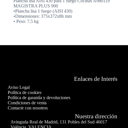
Plancha lisa AISI 430 para 1 fuego Cocinas A980119
MAGISTRA PLUS 900
•Plancha lisa 1 fuego (AISI 430)
•Dimensiones: 375x372x8h mm
• Peso: 7,5 kg
Enlaces de Interés
Aviso Legal
Política de cookies
Política de garantía y devoluciones
Condiciones de venta
Contacte con nosotros
Nuestra dirección
Avinguda Real de Madrid, 131 Pobles del Sud 46017
València, VALENCIA