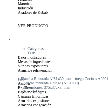
Marmitas
Inducción
Asadores de Kebab
VER PRODUCTO
Frío
Categorías
TOP
Bajos mostradores
Mesas de ingredientes
Vitrinas expositoras
Armarios refrigeración
Plancha Ranurada AISI 430 para 1 fuego Cocinas A
Frío
•Plancha ranurada 1 fuego (AISI 430)
Arcones
•Dimensiones: 375x372x8h mm
Botelleros
• Peso: 6,7 kg
Bajos mostradores
Cámaras frigoríficas
Armarios expositores
Armarios congelación