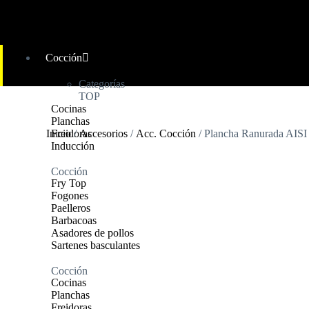
Cocción
Categorías
TOP
Cocinas
Planchas
Inicio
Freidoras
/
Accesorios
/
Acc. Cocción
/ Plancha Ranurada AIS
Inducción
Cocción
Fry Top
Fogones
Paelleros
Barbacoas
Asadores de pollos
Sartenes basculantes
Cocción
Cocinas
Planchas
Freidoras