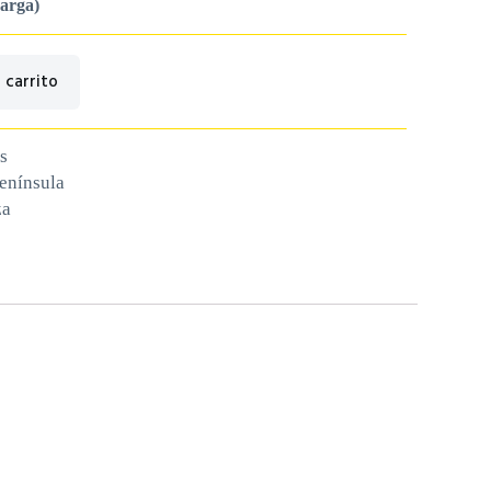
carga)
 carrito
s
península
za