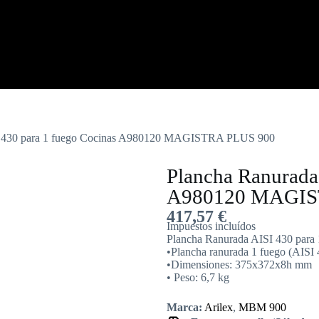
I 430 para 1 fuego Cocinas A980120 MAGISTRA PLUS 900
Plancha Ranurada
A980120 MAGIS
417,57
€
Impuestos incluídos
Plancha Ranurada AISI 430 pa
•Plancha ranurada 1 fuego (AISI 
•Dimensiones: 375x372x8h mm
• Peso: 6,7 kg
Marca:
Arilex
,
MBM 900