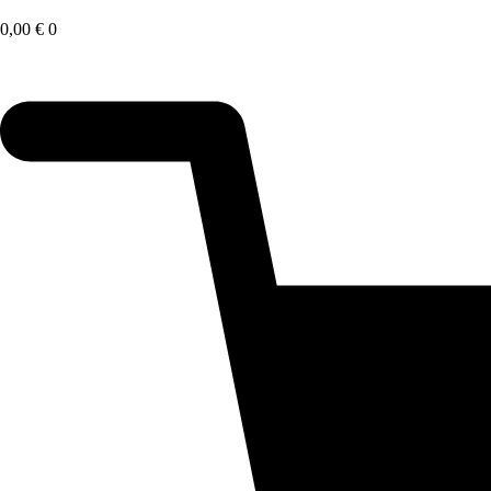
Saltar
al
0,00
€
0
contenido