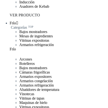
Inducción
Asadores de Kebab
VER PRODUCTO
Frío
Categorías
TOP
Bajos mostradores
Mesas de ingredientes
Vitrinas expositoras
Armarios refrigeración
Frío
Arcones
Botelleros
Bajos mostradores
Cámaras frigoríficas
Armarios expositores
Armarios congelación
Armarios refrigeración
Abatidores de temperatura
Vinotecas
Vitrinas de tapas
Maquinas de hielo
Vitrinas expositoras