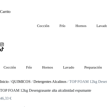
Carrito
Cocción
Frío
Hornos
Lavad
Cocción
Frío
Hornos
Lavado
Preparación
Inicio
/
QUIMICOS
/
Detergentes Alcalinos
/ TOP FOAM 12kg Desengra
TOP FOAM 12kg Desengrasante alta alcalinidad espumante
46,33
€