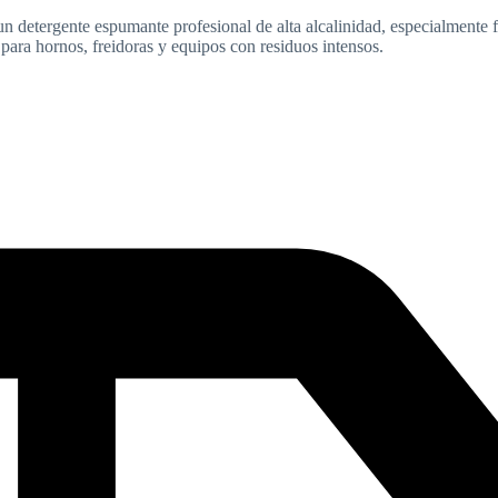
un detergente espumante profesional de alta alcalinidad, especialmente 
l para hornos, freidoras y equipos con residuos intensos.