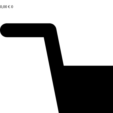
Saltar
al
0,00
€
0
contenido