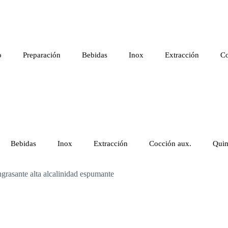
o
Preparación
Bebidas
Inox
Extracción
Co
Bebidas
Inox
Extracción
Cocción aux.
Quim
sante alta alcalinidad espumante