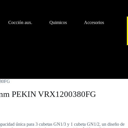
Cocción aux.
Quimicos
Accesorios
icos
Accesorios
380FG
40h mm PEKIN VRX1200380FG
apacidad única para 3 cubetas GN1/3 y 1 cubeta GN1/2, un diseño de