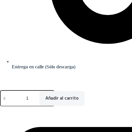
Entrega en calle (Sólo descarga)
Vitrina
3
Añadir al carrito
cubetas
GN1/3
+
1
cubeta
GN1/2