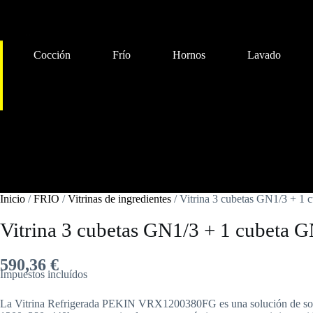
Carrito
Cocción
Frío
Hornos
Lavado
Cocción
Frío
Hornos
Lavado
Preparación
Inicio
/
FRIO
/
Vitrinas de ingredientes
/ Vitrina 3 cubetas GN1/3 +
Vitrina 3 cubetas GN1/3 + 1 cube
590,36
€
Impuestos incluídos
La Vitrina Refrigerada PEKIN VRX1200380FG es una solución de sobre