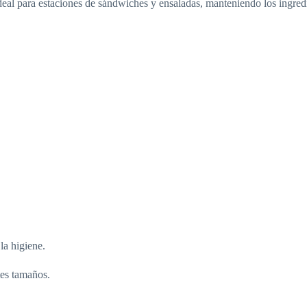
al para estaciones de sándwiches y ensaladas, manteniendo los ingredie
la higiene.
tes tamaños.