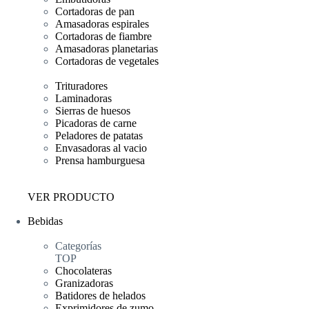
Cortadoras de pan
Amasadoras espirales
Cortadoras de fiambre
Amasadoras planetarias
Cortadoras de vegetales
Trituradores
Laminadoras
Sierras de huesos
Picadoras de carne
Peladores de patatas
Envasadoras al vacio
Prensa hamburguesa
VER PRODUCTO
Bebidas
Categorías
TOP
Chocolateras
Granizadoras
Batidores de helados
Exprimidores de zumo