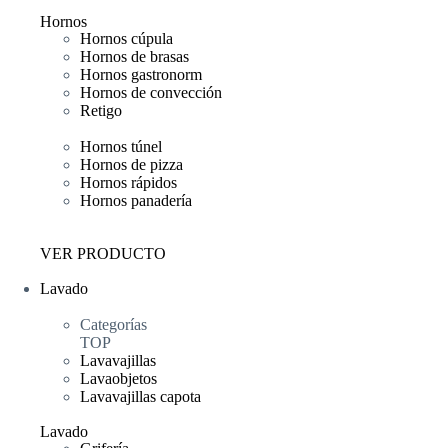
Hornos
Hornos cúpula
Hornos de brasas
Hornos gastronorm
Hornos de convección
Retigo
Hornos túnel
Hornos de pizza
Hornos rápidos
Hornos panadería
VER PRODUCTO
Lavado
Categorías
TOP
Lavavajillas
Lavaobjetos
Lavavajillas capota
Lavado