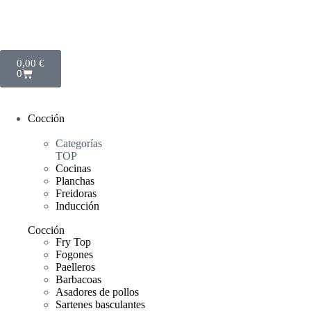
0,00
€
0
Cocción
Categorías
TOP
Cocinas
Planchas
Freidoras
Inducción
Cocción
Fry Top
Fogones
Paelleros
Barbacoas
Asadores de pollos
Sartenes basculantes