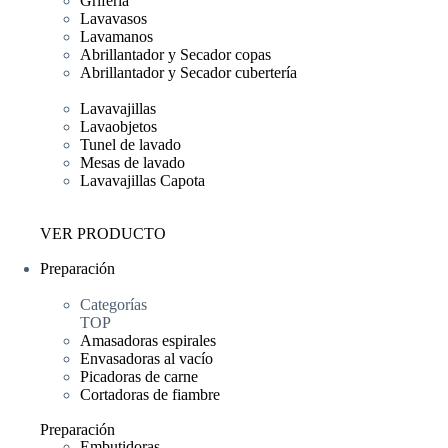
Grifería
Lavavasos
Lavamanos
Abrillantador y Secador copas
Abrillantador y Secador cubertería
Lavavajillas
Lavaobjetos
Tunel de lavado
Mesas de lavado
Lavavajillas Capota
VER PRODUCTO
Preparación
Categorías
TOP
Amasadoras espirales
Envasadoras al vacío
Picadoras de carne
Cortadoras de fiambre
Preparación
Embutidoras