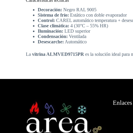
Características técnicas
Decoración:
Negro RAL 9005
Sistema de frío:
Estático con doble evaporador
Control:
CAREL automático temperatura + deses
Clase climática:
4 (30°C – 55% HR)
Iluminación:
LED superior
Condensación:
Ventilada
Desescarche:
Automático
La
vitrina ALMVED9715PR
es la solución ideal para
Enlaces 