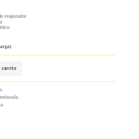
le evaporador
ca
ético
carga)
 carrito
s
península
za