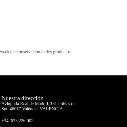
excelente conservación de los productos.
Nuestra dirección
Avinguda Real de Madrid, 131 Pobles del
Sud 46017 València, VALENCIA
+34 623 226 002