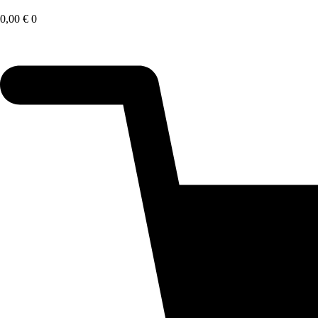
Saltar
al
0,00
€
0
contenido