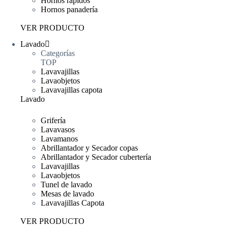
Hornos rápidos
Hornos panadería
VER PRODUCTO
Lavado
Categorías
TOP
Lavavajillas
Lavaobjetos
Lavavajillas capota
Lavado
Grifería
Lavavasos
Lavamanos
Abrillantador y Secador copas
Abrillantador y Secador cubertería
Lavavajillas
Lavaobjetos
Tunel de lavado
Mesas de lavado
Lavavajillas Capota
VER PRODUCTO