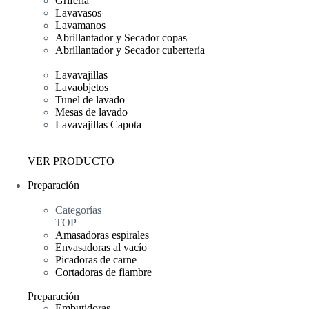
Grifería
Lavavasos
Lavamanos
Abrillantador y Secador copas
Abrillantador y Secador cubertería
Lavavajillas
Lavaobjetos
Tunel de lavado
Mesas de lavado
Lavavajillas Capota
VER PRODUCTO
Preparación
Categorías
TOP
Amasadoras espirales
Envasadoras al vacío
Picadoras de carne
Cortadoras de fiambre
Preparación
Embutidoras