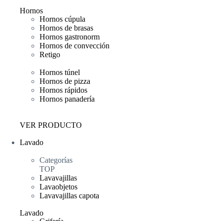
Hornos
Hornos cúpula
Hornos de brasas
Hornos gastronorm
Hornos de convección
Retigo
Hornos túnel
Hornos de pizza
Hornos rápidos
Hornos panadería
VER PRODUCTO
Lavado
Categorías
TOP
Lavavajillas
Lavaobjetos
Lavavajillas capota
Lavado