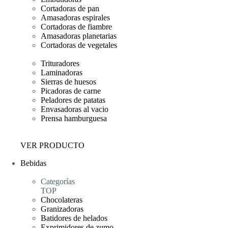
Cortadoras de pan
Amasadoras espirales
Cortadoras de fiambre
Amasadoras planetarias
Cortadoras de vegetales
Trituradores
Laminadoras
Sierras de huesos
Picadoras de carne
Peladores de patatas
Envasadoras al vacio
Prensa hamburguesa
VER PRODUCTO
Bebidas
Categorías
TOP
Chocolateras
Granizadoras
Batidores de helados
Exprimidores de zumo