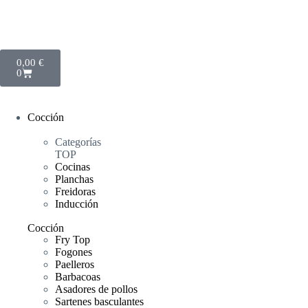
0,00
€
0
Cocción
Categorías
TOP
Cocinas
Planchas
Freidoras
Inducción
Cocción
Fry Top
Fogones
Paelleros
Barbacoas
Asadores de pollos
Sartenes basculantes