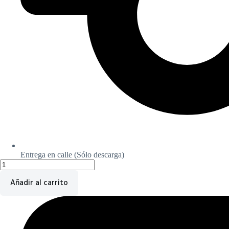
Entrega en calle (Sólo descarga)
Cabezal
Bestclear
2XL
Añadir al carrito
cantidad