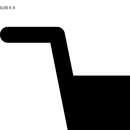
Saltar
al
0,00
€
0
contenido