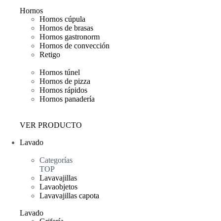
Hornos
Hornos cúpula
Hornos de brasas
Hornos gastronorm
Hornos de convección
Retigo
Hornos túnel
Hornos de pizza
Hornos rápidos
Hornos panadería
VER PRODUCTO
Lavado
Categorías
TOP
Lavavajillas
Lavaobjetos
Lavavajillas capota
Lavado