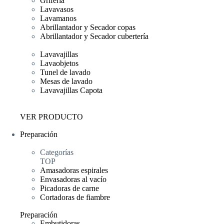
Grifería
Lavavasos
Lavamanos
Abrillantador y Secador copas
Abrillantador y Secador cubertería
Lavavajillas
Lavaobjetos
Tunel de lavado
Mesas de lavado
Lavavajillas Capota
VER PRODUCTO
Preparación
Categorías
TOP
Amasadoras espirales
Envasadoras al vacío
Picadoras de carne
Cortadoras de fiambre
Preparación
Embutidoras