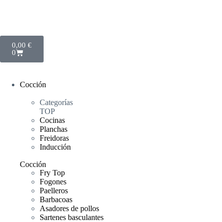
0,00
€
0
Cocción
Categorías
TOP
Cocinas
Planchas
Freidoras
Inducción
Cocción
Fry Top
Fogones
Paelleros
Barbacoas
Asadores de pollos
Sartenes basculantes