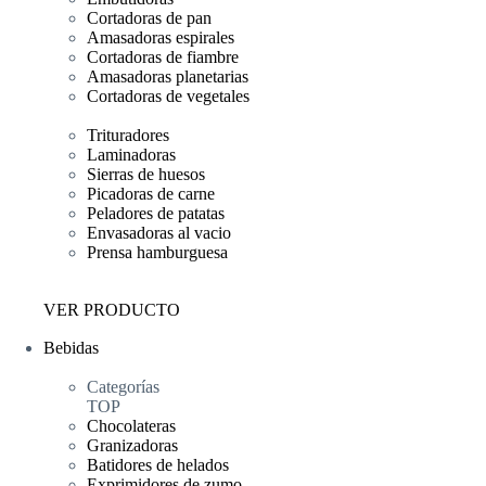
Cortadoras de pan
Amasadoras espirales
Cortadoras de fiambre
Amasadoras planetarias
Cortadoras de vegetales
Trituradores
Laminadoras
Sierras de huesos
Picadoras de carne
Peladores de patatas
Envasadoras al vacio
Prensa hamburguesa
VER PRODUCTO
Bebidas
Categorías
TOP
Chocolateras
Granizadoras
Batidores de helados
Exprimidores de zumo