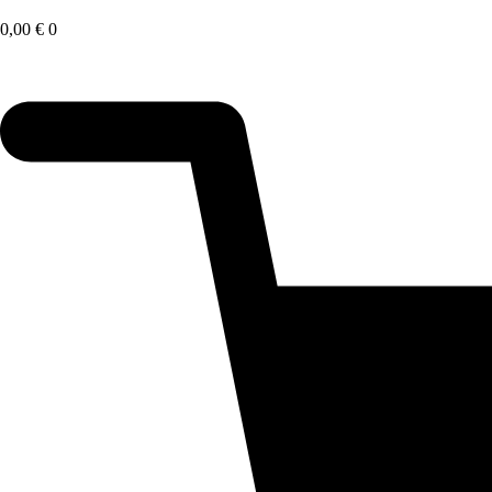
Saltar
al
0,00
€
0
contenido