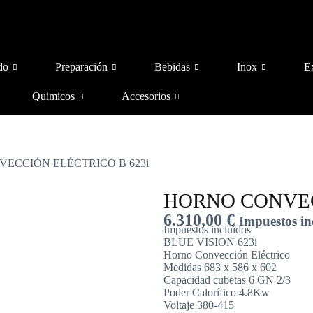
do
Preparación
Bebidas
Inox
E
Quimicos
Accesorios
VECCIÓN ELÉCTRICO B 623i
HORNO CONVEC
6.310,00
€
Impuestos in
Impuestos incluídos
BLUE VISION 623i
Horno Convección Eléctrico
Medidas 683 x 586 x 602
Capacidad cubetas 6 GN 2/3
Poder Calorífico 4.8Kw
Voltaje 380-415