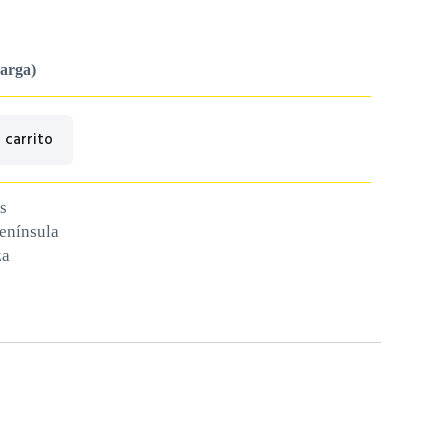
carga)
 carrito
s
península
za