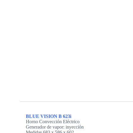
BLUE VISION B 623i
Horno Convección Eléctrico
Generador de vapor: inyección
Medidas 683 x 586 x 602