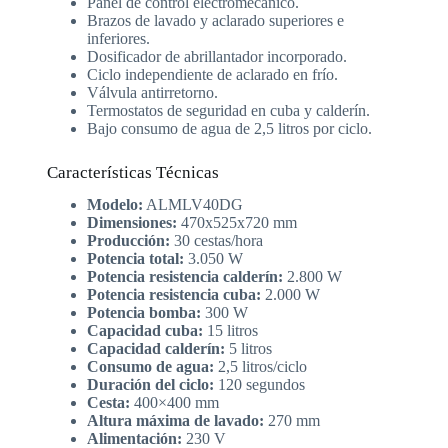
Panel de control electromecánico.
Brazos de lavado y aclarado superiores e
inferiores.
Dosificador de abrillantador incorporado.
Ciclo independiente de aclarado en frío.
Válvula antirretorno.
Termostatos de seguridad en cuba y calderín.
Bajo consumo de agua de 2,5 litros por ciclo.
Características Técnicas
Modelo:
ALMLV40DG
Dimensiones:
470x525x720 mm
Producción:
30 cestas/hora
Potencia total:
3.050 W
Potencia resistencia calderín:
2.800 W
Potencia resistencia cuba:
2.000 W
Potencia bomba:
300 W
Capacidad cuba:
15 litros
Capacidad calderín:
5 litros
Consumo de agua:
2,5 litros/ciclo
Duración del ciclo:
120 segundos
Cesta:
400×400 mm
Altura máxima de lavado:
270 mm
Alimentación:
230 V